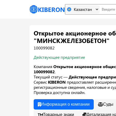
KIBERON
Казахстан
Открытое акционерное о
"МИНСКЖЕЛЕЗОБЕТОН"
100099082
Действующее предприятие
Компания
Открытое акционерное общ
100099082
.
Текущий статус —
Действующее предпр
Сервис
KIBERON
предоставляет расширенн
регистрационные сведения, налоговые и суд
Проверка доступна онлайн.
Информация о компании
Суды
Товарные знаки
Детализация н