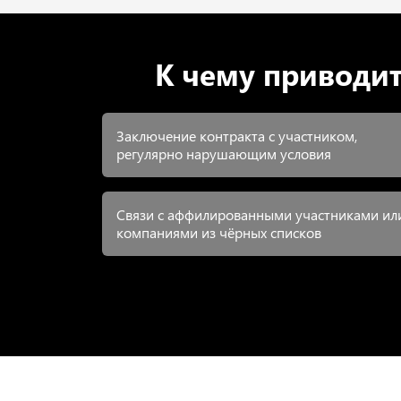
К чему приводит
Заключение контракта с участником,
регулярно нарушающим условия
Связи с аффилированными участниками ил
компаниями из чёрных списков