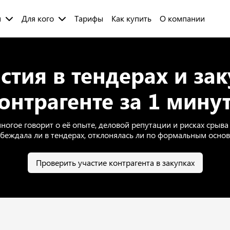
и
Для кого
Тарифы
Как купить
О компании
стия в тендерах и зак
онтрагенте за 1 мину
ногое говорит о её опыте, деловой репутации и рисках срыва 
обеждала ли в тендерах, отклонялась ли по формальным основ
Проверить участие контрагента в закупках