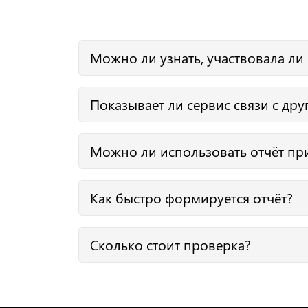
Можно ли узнать, участвовала ли
Да. В отчёте отражены факты участия в закуп
Показывает ли сервис связи с др
Да. Kiberon выявляет признаки аффилированн
Можно ли использовать отчёт пр
Да. Отчёт подходит для оценки контрагентов 
Как быстро формируется отчёт?
В течение 1 минуты после ввода БИН. Доступ
Сколько стоит проверка?
После регистрации доступны 2 бесплатные п