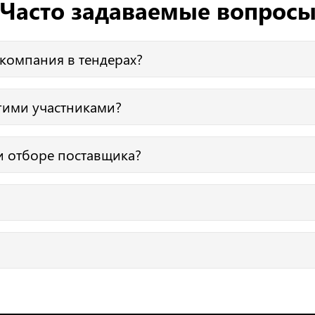
Часто задаваемые вопрос
 компания в тендерах?
ках, победы, отклонения, контракты и категории поставок.
угими участниками?
ости: совпадающие учредители, адреса, телефоны и повторя
и отборе поставщика?
в рамках тендеров, аудита и предварительного отбора.
ен онлайн и в формате PDF.
роверки без ограничений по функционалу.