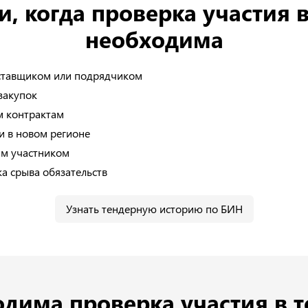
, когда проверка участия в
необходима
оставщиком или подрядчиком
закупок
м контрактам
и в новом регионе
им участником
ка срыва обязательств
Узнать тендерную историю по БИН
дима проверка участия в т