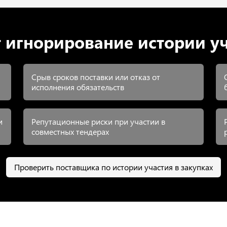
 игнорирование истории уч
Срыв сроков поставки или отказ от
исполнения обязательств
и
Репутационные риски при участии в
совместных тендерах
Проверить поставщика по истории участия в закупках