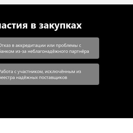
астия в закупках
Отказ в аккредитации или проблемы с
банком из-за неблагонадёжного партнёра
Работа с участником, исключённым из
реестра надёжных поставщиков