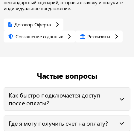
нестандартный сценарий, отправьте заявку и получите
индивидуальное предложение.
Договор-Оферта
Соглашение о данных
Реквизиты
Частые вопросы
Как быстро подключается доступ
после оплаты?
После подтверждения оплаты доступ обычно
Где я могу получить счет на оплату?
подключается в течение 1-3 рабочих дней. Срок
зависит от формата оплаты, проверки поступления