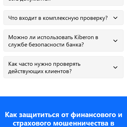
Даже действующие реквизиты не гарантируют
Что входит в комплексную проверку?
благонадёжность. Kiberon помогает выявить скрытые
связи, признаки фиктивности и массовые адреса.
Регистрационные данные, структура собственности,
Можно ли использовать Kiberon в
участие в других компаниях, история изменений,
судебные дела, связи.
службе безопасности банка?
Да. Сервис создан для оценки корпоративной
Как часто нужно проверять
стабильности и выявления схем, которые нарушают
требования AML/KYC и внутреннего контроля.
действующих клиентов?
Рекомендуется мониторинг при:
изменении условий договора;
продлении страхования;
обновлении данных;
Как защититься от финансового и
приближении к контрольной дате.
страхового мошенничества в