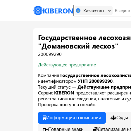
KIBERON
Казахстан
Государственное лесохоз
"Домановский лесхоз"
200099290
Действующее предприятие
Компания
Государственное лесохозяйс
идентификатором
УНП 200099290
.
Текущий статус —
Действующее предпр
Сервис
KIBERON
предоставляет расширенн
регистрационные сведения, налоговые и суд
Проверка доступна онлайн.
Информация о компании
Суды
Товарные знаки
Детализация н