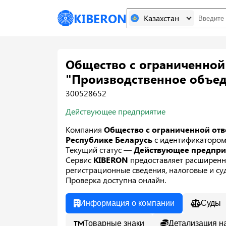
KIBERON
Казахстан
Общество с ограниченной
"Производственное объед
300528652
Действующее предприятие
Компания
Общество с ограниченной от
Республике Беларусь
с идентификаторо
Текущий статус —
Действующее предпр
Сервис
KIBERON
предоставляет расширенн
регистрационные сведения, налоговые и суд
Проверка доступна онлайн.
Информация о компании
Суды
Товарные знаки
Детализация н