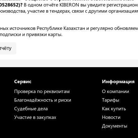
0528652)?
В одном отчёте KIBERON вы увидите регистрацион
изводства, участие в тендерах, связи с другими организация
ых источников Республике Казахстан и регулярно обновляем
подписки и привязки карты.
тчёту
Сервис
Информация
Проверка по реквизитам
О компании
Благонадёжность и риски
Тарифы
Судебные дела
Как купить
Участие в закупках
Новости
Документы