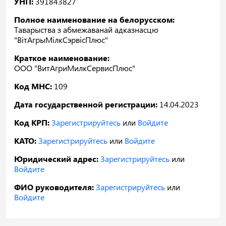
УНП:
391843827
Полное наименование на белорусском:
Таварыства з абмежаванай адказнасцю
"ВiтАгрыМiлкСэрвiсПлюс"
Краткое наименование:
ООО "ВитАгриМилкСервисПлюс"
Код МНС:
109
Дата государственной регистрации:
14.04.2023
Код КРП:
Зарегистрируйтесь
или
Войдите
КАТО:
Зарегистрируйтесь
или
Войдите
Юридический адрес:
Зарегистрируйтесь
или
Войдите
ФИО руководителя:
Зарегистрируйтесь
или
Войдите