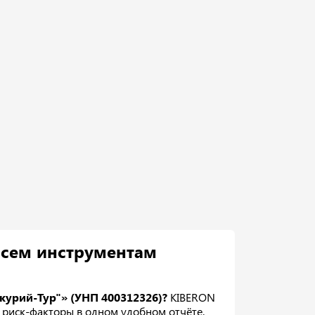
всем инструментам
курий-Тур"» (УНП 400312326)?
KIBERON
 и риск-факторы в одном удобном отчёте.