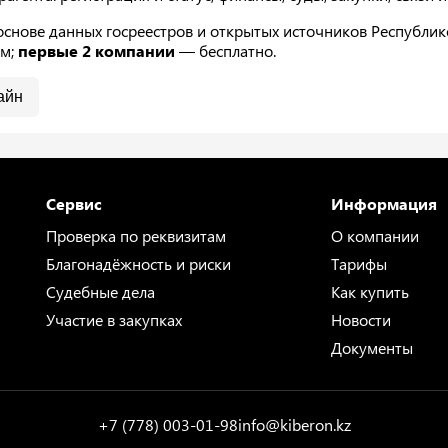
нове данных госреестров и открытых источников Республике 
ам;
первые 2 компании
— бесплатно.
айн
Сервис
Информация
Проверка по реквизитам
О компании
Благонадёжность и риски
Тарифы
Судебные дела
Как купить
Участие в закупках
Новости
Документы
+7 (778) 003-01-98
info@kiberon.kz