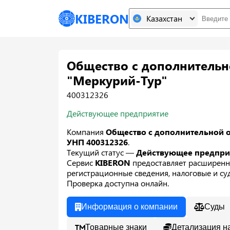
KIBERON
Казахстан
Общество с дополнительн
"Меркурий-Тур"
400312326
Действующее предприятие
Компания
Общество с дополнительной 
УНП 400312326
.
Текущий статус —
Действующее предпр
Сервис
KIBERON
предоставляет расширенн
регистрационные сведения, налоговые и суд
Проверка доступна онлайн.
Информация о компании
Суды
Товарные знаки
Детализация н