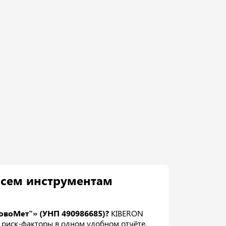
всем инструментам
овоМет"» (УНП 490986685)?
KIBERON
 и риск-факторы в одном удобном отчёте.