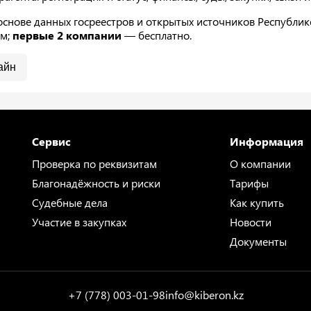
нове данных госреестров и открытых источников Республике 
ам;
первые 2 компании
— бесплатно.
айн
Сервис
Информация
Проверка по реквизитам
О компании
Благонадёжность и риски
Тарифы
Судебные дела
Как купить
Участие в закупках
Новости
Документы
+7 (778) 003-01-98
info@kiberon.kz