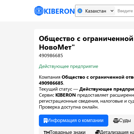
KIBERON
Казахстан
Общество с ограниченной
НовоМет"
490986685
Действующее предприятие
Компания
Общество с ограниченной от
490986685
.
Текущий статус —
Действующее предпр
Сервис
KIBERON
предоставляет расширенн
регистрационные сведения, налоговые и суд
Проверка доступна онлайн.
Информация о компании
Суды
Товарные знаки
Детализация н