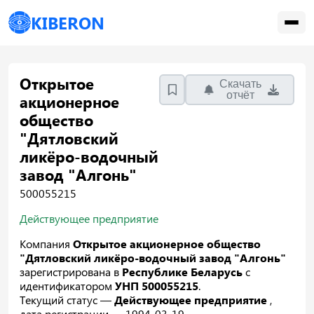
KIBERON
Открытое
Скачать
отчёт
акционерное
общество
"Дятловский
ликёро-водочный
завод "Алгонь"
500055215
Действующее предприятие
Компания
Открытое акционерное общество
"Дятловский ликёро-водочный завод "Алгонь"
зарегистрирована в
Республике Беларусь
с
идентификатором
УНП 500055215
.
Текущий статус —
Действующее предприятие
,
дата регистрации — 1994-03-19.