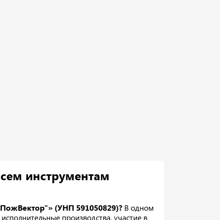
всем инструментам
"ПожВектор"» (УНП 591050829)?
В одном
 исполнительные производства, участие в