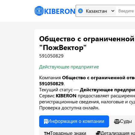
KIBERON
Казахстан
Общество с ограниченной
"ПожВектор"
591050829
Действующее предприятие
Компания
Общество с ограниченной от
591050829
.
Текущий статус —
Действующее предпр
Сервис
KIBERON
предоставляет расширенн
регистрационные сведения, налоговые и суд
Проверка доступна онлайн.
Информация о компании
Суды
Товарные знаки
Детализация н