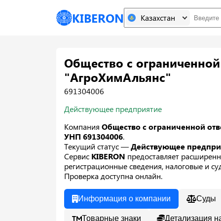
KIBERON
Казахстан
Общество с ограниченной
"АгроХимАльянс"
691304006
Действующее предприятие
Компания
Общество с ограниченной от
УНП 691304006
.
Текущий статус —
Действующее предпр
Сервис
KIBERON
предоставляет расширенн
регистрационные сведения, налоговые и суд
Проверка доступна онлайн.
Информация о компании
Суды
Товарные знаки
Детализация н