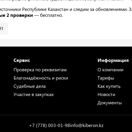
точники Республике Казахстан и следим за обновлениями. За
ые 2 проверки
— бесплатно.
ёт
Сервис
Информация
Проверка по реквизитам
О компании
Благонадёжность и риски
Тарифы
Судебные дела
Как купить
Участие в закупках
Новости
Документы
+7 (778) 003-01-98
info@kiberon.kz