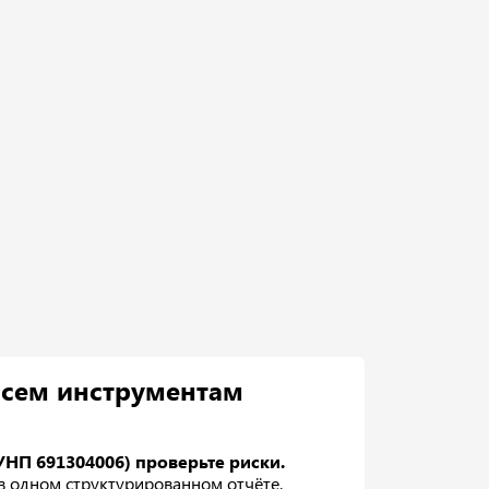
всем инструментам
НП 691304006) проверьте риски.
 в одном структурированном отчёте.