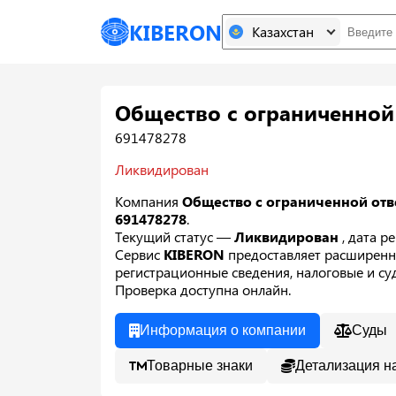
KIBERON
Казахстан
Общество с ограниченной
691478278
Ликвидирован
Компания
Общество с ограниченной отв
691478278
.
Текущий статус —
Ликвидирован
, дата 
Сервис
KIBERON
предоставляет расширенн
регистрационные сведения, налоговые и суд
Проверка доступна онлайн.
Информация о компании
Суды
Товарные знаки
Детализация н