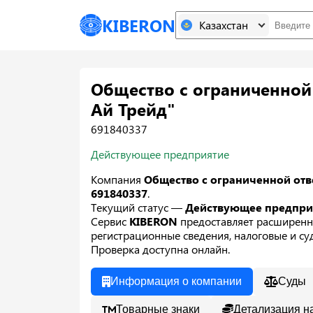
KIBERON
Казахстан
Общество с ограниченной
Ай Трейд"
691840337
Действующее предприятие
Компания
Общество с ограниченной отв
691840337
.
Текущий статус —
Действующее предпр
Сервис
KIBERON
предоставляет расширенн
регистрационные сведения, налоговые и суд
Проверка доступна онлайн.
Информация о компании
Суды
Товарные знаки
Детализация н