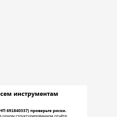
всем инструментам
НП 691840337) проверьте риски.
 в одном структурированном отчёте.