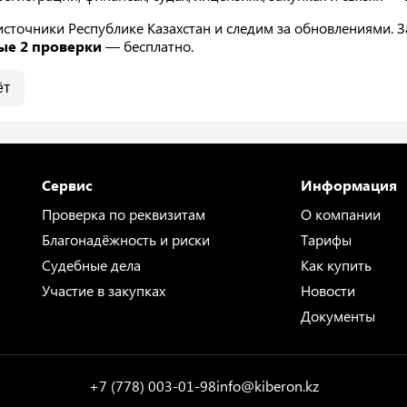
точники Республике Казахстан и следим за обновлениями. За
ые 2 проверки
— бесплатно.
ёт
Сервис
Информация
Проверка по реквизитам
О компании
Благонадёжность и риски
Тарифы
Судебные дела
Как купить
Участие в закупках
Новости
Документы
+7 (778) 003-01-98
info@kiberon.kz