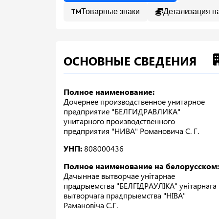
Товарные знаки
Детализация н
ОСНОВНЫЕ СВЕДЕНИЯ
Полное наименование:
Дочернее производственное унитарное
предприятие "БЕЛГИДРАВЛИКА"
унитарного производственного
предприятия "НИВА" Романовича С. Г.
УНП:
808000436
Полное наименование на белорусском:
Дачыннае вытворчае унiтарнае
прадрыемства "БЕЛГIДРАУЛIКА" унiтарнага
вытворчага прадпрыемства "НIВА"
Рамановiча С.Г.