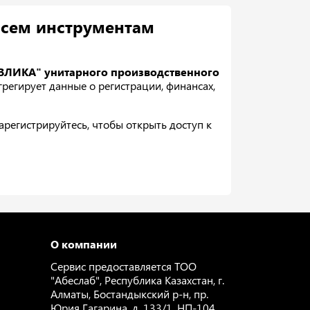
всем инструментам
ВЛИКА" унитарного производственного
регирует данные о регистрации, финансах,
регистрируйтесь, чтобы открыть доступ к
О компании
Сервис предоставляется ТОО
"Абеслаб", Республика Казахстан, г.
Алматы, Бостандыкский р-н, пр.
Юрия Гагарина, д. 133/1, НП-104