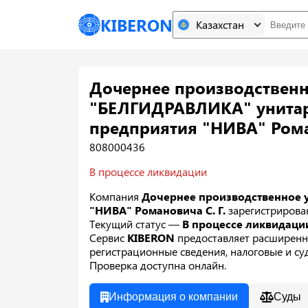
KIBERON
Казахстан
Дочернее производственн
"БЕЛГИДРАВЛИКА" унитар
предприятия "НИВА" Рома
808000436
В процессе ликвидации
Компания
Дочернее производственное 
"НИВА" Романовича С. Г.
зарегистрирова
Текущий статус —
В процессе ликвидац
Сервис
KIBERON
предоставляет расширенн
регистрационные сведения, налоговые и суд
Проверка доступна онлайн.
Информация о компании
Суды