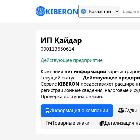
KIBERON
Казахстан
ИП Қайдар
000113650614
Действующее предприятие
Компания
нет информации
зарегистриро
Текущий статус —
Действующее предпр
Сервис
KIBERON
предоставляет расширенн
регистрационные сведения, налоговые и суд
Проверка доступна онлайн.
Информация о компании
Суды
Товарные знаки
Детализация н