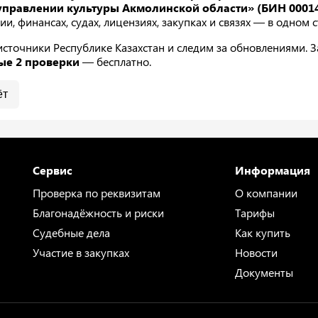
управлении культуры Акмолинской области» (БИН 00014
ии, финансах, судах, лицензиях, закупках и связях — в одном
точники Республике Казахстан и следим за обновлениями. За
ые 2 проверки
— бесплатно.
ёт
Сервис
Информация
Проверка по реквизитам
О компании
Благонадёжность и риски
Тарифы
Судебные дела
Как купить
Участие в закупках
Новости
Документы