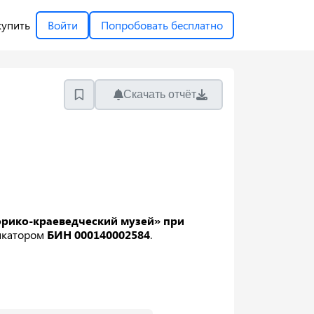
купить
Войти
Попробовать бесплатно
Скачать отчёт
орико-краеведческий музей» при
икатором
БИН 000140002584
.