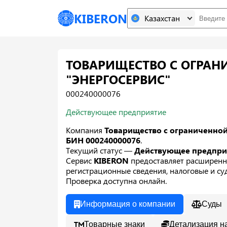
KIBERON
Казахстан
ТОВАРИЩЕСТВО С ОГРАН
"ЭНЕРГОСЕРВИС"
000240000076
Действующее предприятие
Компания
Товарищество с ограниченно
БИН 000240000076
.
Текущий статус —
Действующее предпр
Сервис
KIBERON
предоставляет расширенн
регистрационные сведения, налоговые и суд
Проверка доступна онлайн.
Информация о компании
Суды
Товарные знаки
Детализация н