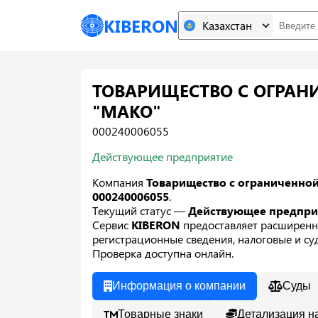
KIBERON
Казахстан
ТОВАРИЩЕСТВО С ОГРАН
"МАКО"
000240006055
Действующее предприятие
Компания
Товарищество с ограниченно
000240006055
.
Текущий статус —
Действующее предпр
Сервис
KIBERON
предоставляет расширенн
регистрационные сведения, налоговые и суд
Проверка доступна онлайн.
Информация о компании
Суды
Товарные знаки
Детализация н