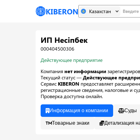
KIBERON
Казахстан
ИП Несіпбек
000404500306
Действующее предприятие
Компания
нет информации
зарегистриро
Текущий статус —
Действующее предпр
Сервис
KIBERON
предоставляет расширенн
регистрационные сведения, налоговые и суд
Проверка доступна онлайн.
Информация о компании
Суды
Товарные знаки
Детализация н