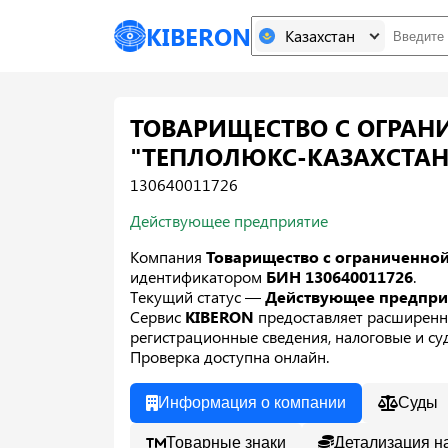
KIBERON
Казахстан
ТОВАРИЩЕСТВО С ОГРАН
"ТЕПЛОЛЮКС-КАЗАХСТАН
130640011726
Действующее предприятие
Компания
Товарищество с ограниченной
идентификатором
БИН 130640011726
.
Текущий статус —
Действующее предпр
Сервис
KIBERON
предоставляет расширенн
регистрационные сведения, налоговые и суд
Проверка доступна онлайн.
Информация о компании
Суды
Товарные знаки
Детализация н