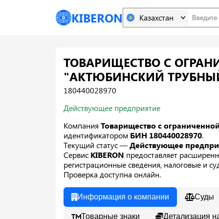
KIBERON
Казахстан
ТОВАРИЩЕСТВО С ОГРАН
"АКТЮБИНСКИЙ ТРУБНЫ
180440028970
Действующее предприятие
Компания
Товарищество с ограниченной
идентификатором
БИН 180440028970
.
Текущий статус —
Действующее предпр
Сервис
KIBERON
предоставляет расширенн
регистрационные сведения, налоговые и суд
Проверка доступна онлайн.
Информация о компании
Суды
Товарные знаки
Детализация н