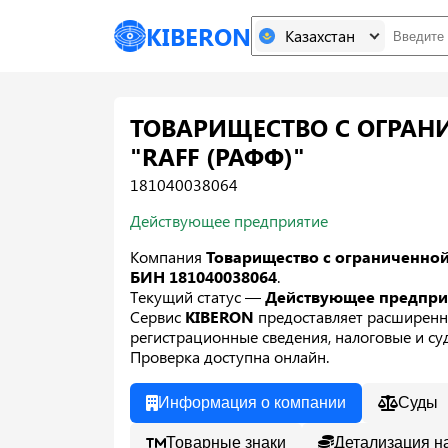
KIBERON
Казахстан
ТОВАРИЩЕСТВО С ОГРАН
"RAFF (РАФФ)"
181040038064
Действующее предприятие
Компания
Товарищество с ограниченной
БИН 181040038064
.
Текущий статус —
Действующее предпр
Сервис
KIBERON
предоставляет расширенн
регистрационные сведения, налоговые и суд
Проверка доступна онлайн.
Информация о компании
Суды
Товарные знаки
Детализация н