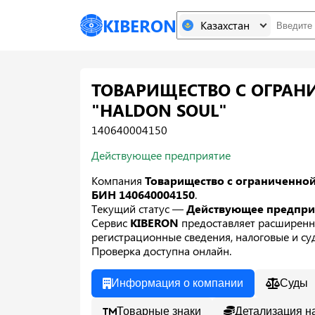
KIBERON
Казахстан
ТОВАРИЩЕСТВО С ОГРАН
"HALDON SOUL"
140640004150
Действующее предприятие
Компания
Товарищество с ограниченной
БИН 140640004150
.
Текущий статус —
Действующее предпр
Сервис
KIBERON
предоставляет расширенн
регистрационные сведения, налоговые и суд
Проверка доступна онлайн.
Информация о компании
Суды
Товарные знаки
Детализация н