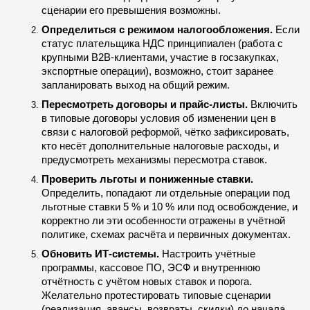
сценарии его превышения возможны.
Определиться с режимом налогообложения.
 Если 
статус плательщика НДС принципиален (работа с 
крупными B2B-клиентами, участие в госзакупках, 
экспортные операции), возможно, стоит заранее 
запланировать выход на общий режим.
Пересмотреть договоры и прайс-листы.
 Включить 
в типовые договоры условия об изменении цен в 
связи с налоговой реформой, чётко зафиксировать, 
кто несёт дополнительные налоговые расходы, и 
предусмотреть механизмы пересмотра ставок.
Проверить льготы и пониженные ставки.
Определить, попадают ли отдельные операции под 
льготные ставки 5 % и 10 % или под освобождение, и 
корректно ли эти особенности отражены в учётной 
политике, схемах расчёта и первичных документах.
Обновить ИТ-системы.
 Настроить учётные 
программы, кассовое ПО, ЭСФ и внутреннюю 
отчётность с учётом новых ставок и порога. 
Желательно протестировать типовые сценарии 
(реализация, авансы, возвраты, скидки) до начала 