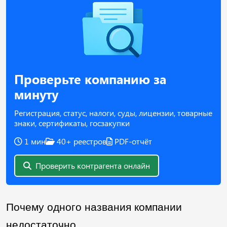
Проверьте компанию за
минуту
Регистрация, статус, налоги, суды, лицензии, товарные
знаки, сертификаты, госзакупки
1 мин
40+ реестров
PDF-отчёт
Проверить контрагента онлайн
Почему одного названия компании 
недостаточно