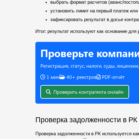
выбрать формат расчетов (аванс/постопл
установить лимит на первый платеж или 
зафиксировать результат в досье контра
Итог: результат используют как основание для
Проверьте компан
Регистрация, статус, налоги, суды, лицензи
1 мин
40+ реестров
PDF-отчёт
Проверить контрагента онлайн
Проверка задолженности в РК
Проверка задолженности в РК используется как