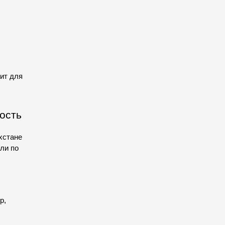
ит для 
ость
хстане 
ли по 
, 