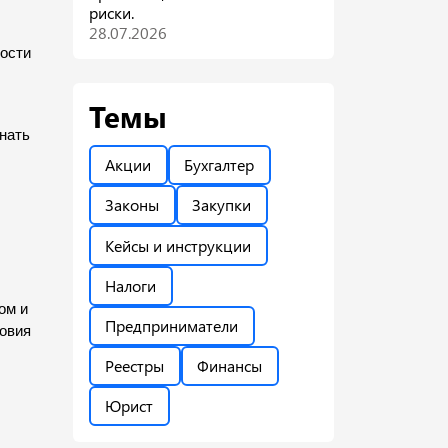
риски.
28.07.2026
ости 
Темы
нать 
Акции
Бухгалтер
Законы
Закупки
Кейсы и инструкции
Налоги
м и 
Предприниматели
овия 
Реестры
Финансы
Юрист